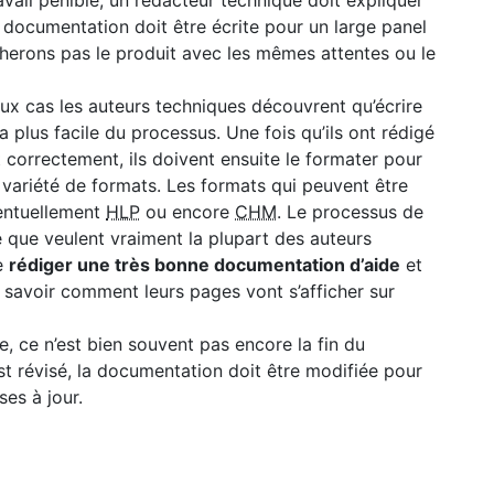
vail pénible, un rédacteur technique doit expliquer
 documentation doit être écrite pour un large panel
ocherons pas le produit avec les mêmes attentes ou le
x cas les auteurs techniques découvrent qu’écrire
a plus facile du processus. Une fois qu’ils ont rédigé
et correctement, ils doivent ensuite le formater pour
ne variété de formats. Les formats qui peuvent être
entuellement
HLP
ou encore
CHM
. Le processus de
 que veulent vraiment la plupart des auteurs
de
rédiger une très bonne documentation d’aide
et
e savoir comment leurs pages vont s’afficher sur
, ce n’est bien souvent pas encore la fin du
st révisé, la documentation doit être modifiée pour
ses à jour.