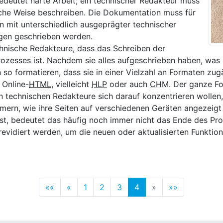
deutet harte Arbeit; ein technischer Redakteur muss
iche Weise beschreiben. Die Dokumentation muss für
 mit unterschiedlich ausgeprägter technischer
gen geschrieben werden.
chnische Redakteure, dass das Schreiben der
rozesses ist. Nachdem sie alles aufgeschrieben haben, was
 formatieren, dass sie in einer Vielzahl an Formaten zugän
 Online-
HTML
, vielleicht
HLP
oder auch
CHM
. Der ganze F
en technischen Redakteure sich darauf konzentrieren wollen
mern, wie ihre Seiten auf verschiedenen Geräten angezeigt
ist, bedeutet das häufig noch immer nicht das Ende des Pr
vidiert werden, um die neuen oder aktualisierten Funktio
««
«
1
2
3
4
»
»»