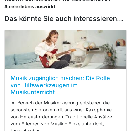
Spielerlebnis auswirkt
.
Das könnte Sie auch interessieren...
Musik zugänglich machen: Die Rolle
von Hilfswerkzeugen im
Musikunterricht
Im Bereich der Musikerziehung entstehen die
schönsten Sinfonien oft aus einer Kakophonie
von Herausforderungen. Traditionelle Ansätze
zum Erlernen von Musik - Einzelunterricht,
theoretischer …