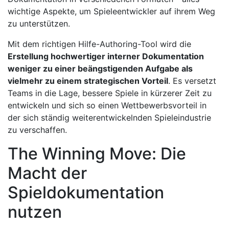
wichtige Aspekte, um Spieleentwickler auf ihrem Weg
zu unterstützen.
Mit dem richtigen Hilfe-Authoring-Tool wird die
Erstellung hochwertiger interner Dokumentation
weniger zu einer beängstigenden Aufgabe als
vielmehr zu einem strategischen Vorteil
. Es versetzt
Teams in die Lage, bessere Spiele in kürzerer Zeit zu
entwickeln und sich so einen Wettbewerbsvorteil in
der sich ständig weiterentwickelnden Spieleindustrie
zu verschaffen.
The Winning Move: Die
Macht der
Spieldokumentation
nutzen