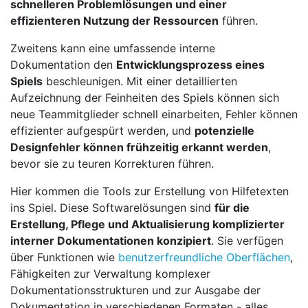
schnelleren Problemlösungen und einer
effizienteren Nutzung der Ressourcen
führen.
Zweitens kann eine umfassende interne
Dokumentation den
Entwicklungsprozess eines
Spiels
beschleunigen. Mit einer detaillierten
Aufzeichnung der Feinheiten des Spiels können sich
neue Teammitglieder schnell einarbeiten, Fehler können
effizienter aufgespürt werden, und
potenzielle
Designfehler können frühzeitig erkannt werden
,
bevor sie zu teuren Korrekturen führen.
Hier kommen die Tools zur Erstellung von Hilfetexten
ins Spiel. Diese Softwarelösungen sind
für die
Erstellung, Pflege und Aktualisierung komplizierter
interner Dokumentationen konzipiert
. Sie verfügen
über Funktionen wie
benutzerfreundliche Oberflächen
,
Fähigkeiten zur Verwaltung komplexer
Dokumentationsstrukturen und zur Ausgabe der
Dokumentation in verschiedenen Formaten - alles