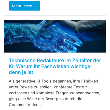
Mehr lesen →
Technische Redakteure im Zeitalter der
KI: Warum Ihr Fachwissen wichtiger
denn je ist
Als generative KI-Tools begannen, ihre Fähigkeit
unter Beweis zu stellen, kohärente Texte zu
verfassen und komplexe Fragen zu beantworten,
ging eine Welle der Besorgnis durch die
Community der …