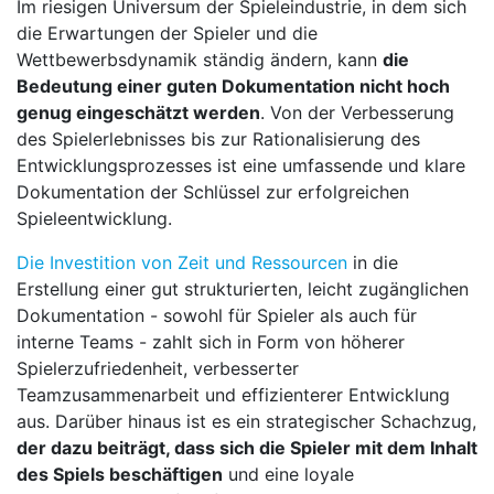
Im riesigen Universum der Spieleindustrie, in dem sich
die Erwartungen der Spieler und die
Wettbewerbsdynamik ständig ändern, kann
die
Bedeutung einer guten Dokumentation nicht hoch
genug eingeschätzt werden
. Von der Verbesserung
des Spielerlebnisses bis zur Rationalisierung des
Entwicklungsprozesses ist eine umfassende und klare
Dokumentation der Schlüssel zur erfolgreichen
Spieleentwicklung.
Die Investition von Zeit und Ressourcen
in die
Erstellung einer gut strukturierten, leicht zugänglichen
Dokumentation - sowohl für Spieler als auch für
interne Teams - zahlt sich in Form von höherer
Spielerzufriedenheit, verbesserter
Teamzusammenarbeit und effizienterer Entwicklung
aus. Darüber hinaus ist es ein strategischer Schachzug,
der dazu beiträgt, dass sich die Spieler mit dem Inhalt
des Spiels beschäftigen
und eine loyale