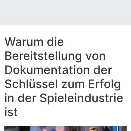
Warum die
Bereitstellung von
Dokumentation der
Schlüssel zum Erfolg
in der Spieleindustrie
ist